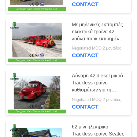
ΕΡΓΟΣΤΑΣΊΟΥ
εξωτερική αναψυχή
CONTACT
ΈΛΕΓΧΟΣ
Με μηδενικές εκπομπές
33
ΠΟΙΌΤΗΤΑΣ
ηλεκτρικά τραίνα 42
Ηλεκτρικά
λούνα παρκ εκτιμημένη
μηχανή δύναμης
ΕΠΙΚΟΙΝΩΝΉΣΤΕ
ψυχαγωγικά μέσα
Negotiated MOQ:2 μονάδες
επιβατών 13.5KW
CONTACT
ΜΑΖΊ
ΜΑΣ
Δύναμη 42 diesel μικρό
Trackless τραίνο
ΕΙΔΉΣΕΙΣ
καθισμάτων για τη
71
χαμηλή εκπομπή λούνα
Negotiated MOQ:2 μονάδες
Ηλεκτρικά αμαξάκια
παρκ
CONTACT
ΖΗΤΉΣΤΕ
του γκολφ
ΜΙΑ
62 μίνι ηλεκτρικό
ΠΡΟΣΦΟΡΆ
Trackless τραίνο Seater,