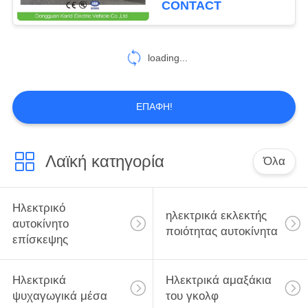
CONTACT
11
Ρυμουλκό
loading...
τροχόσπιτων
τροχόσπιτων
ΕΠΑΦΉ!
Λαϊκή κατηγορία
Όλα
9
Όχημα πολλαπλών
Ηλεκτρικό
ηλεκτρικά εκλεκτής
χρήσεων ATV
αυτοκίνητο
ποιότητας αυτοκίνητα
επίσκεψης
Ηλεκτρικά
Ηλεκτρικά αμαξάκια
ψυχαγωγικά μέσα
του γκολφ