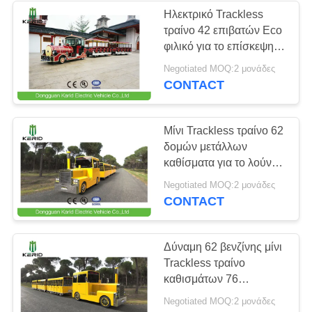
δρομολογίων
Ηλεκτρικό Trackless
τραίνο 42 επιβατών Eco
42
φιλικό για το επίσκεψη
Ηλεκτρικό
προσαρμοσμένο χρώμα
Negotiated MOQ:2 μονάδες
CONTACT
περιπολικό
αυτοκίνητο
Μίνι Trackless τραίνο 62
δομών μετάλλων
καθίσματα για το λούνα
παρκ ντηζελοκίνητο
12
Negotiated MOQ:2 μονάδες
CONTACT
Ηλεκτρικό
αυτοκίνητο πόλεων
Δύναμη 62 βενζίνης μίνι
Trackless τραίνο
καθισμάτων 76
εκτιμημένου KW CE
Negotiated MOQ:2 μονάδες
δύναμης εγκεκριμένου