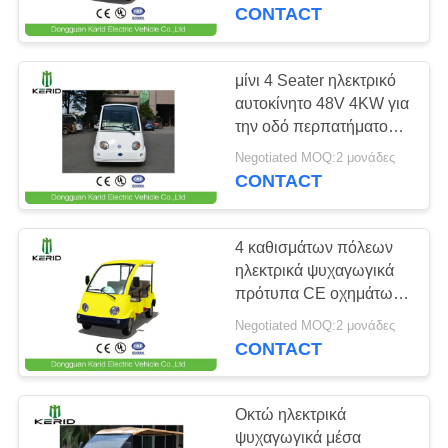
ΕΡΓΟΣΤΑΣΊΟΥ
τουριστών επιβατών
CONTACT
48V
ΈΛΕΓΧΟΣ
μίνι 4 Seater ηλεκτρικό
33
ΠΟΙΌΤΗΤΑΣ
αυτοκίνητο 48V 4KW για
Ηλεκτρικά
την οδό περπατήματος
Παρκ Σίτι
ΕΠΙΚΟΙΝΩΝΉΣΤΕ
ψυχαγωγικά μέσα
Negotiated MOQ:2 μονάδες
CONTACT
ΜΑΖΊ
ΜΑΣ
4 καθισμάτων πόλεων
ηλεκτρικά ψυχαγωγικά
ΕΙΔΉΣΕΙΣ
πρότυπα CE οχημάτων
71
48V 5KW αργόστροφα
Negotiated MOQ:2 μονάδες
Ηλεκτρικά αμαξάκια
CONTACT
ΖΗΤΉΣΤΕ
του γκολφ
ΜΙΑ
Οκτώ ηλεκτρικά
ΠΡΟΣΦΟΡΆ
ψυχαγωγικά μέσα