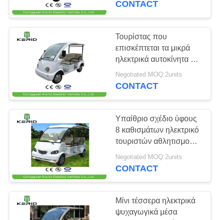
CONTACT
11
Ρυμουλκό
Τουρίστας που
επισκέπτεται τα μικρά
τροχόσπιτων
ηλεκτρικά αυτοκίνητα με
την κενή ρόδα για το
τροχόσπιτων
Negotiated MOQ:2units
πρόσωπο 4
CONTACT
Υπαίθριο σχέδιο ύφους
9
8 καθισμάτων ηλεκτρικό
Όχημα πολλαπλών
τουριστών αθλητισμού
λεωφορείων με
χρήσεων ATV
Negotiated MOQ:2units
μπαταρίες
CONTACT
Μίνι τέσσερα ηλεκτρικά
ψυχαγωγικά μέσα