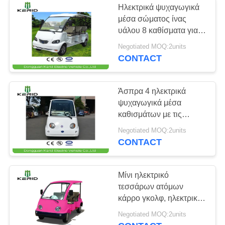
Ηλεκτρικά ψυχαγωγικά
μέσα σώματος ίνας
υάλου 8 καθίσματα για
τη δημόσια περιοχή
Negotiated MOQ:2units
CONTACT
Άσπρα 4 ηλεκτρικά
ψυχαγωγικά μέσα
καθισμάτων με τις
ελεύθερες μπαταρίες
Negotiated MOQ:2units
συντήρησης
CONTACT
Μίνι ηλεκτρικό
τεσσάρων ατόμων
κάρρο γκολφ, ηλεκτρικό
αυτοκίνητο τουριστών
Negotiated MOQ:2units
για την οδό