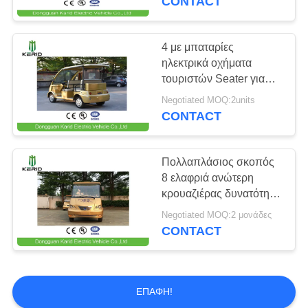
CONTACT
περπατήματος Παρκ Σίτι
4 με μπαταρίες
ηλεκτρικά οχήματα
τουριστών Seater για
την ακίνητη περιουσία,
Negotiated MOQ:2units
λούνα παρκ
CONTACT
Πολλαπλάσιος σκοπός
8 ελαφριά ανώτερη
κρουαζιέρας δυνατότητα
λεωφορείων οχημάτων
Negotiated MOQ:2 μονάδες
πυκνών δρομολογίων
CONTACT
Seater ηλεκτρική
ΕΠΑΦΉ!