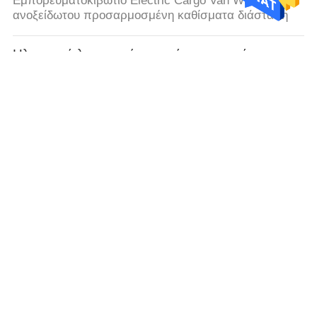
Εμπορευματοκιβώτιο Electric Cargo Van With 2
ανοξείδωτου προσαρμοσμένη καθίσματα διάσταση
Ηλεκτρικό λεωφορείο οχημάτων πυκνών
δρομολογίων
Η μπαταρία ενεργοποίησε την τετράτροχη ηλεκτρική
μηχανή λεωφορείων 48V οχημάτων πυκνών
δρομολογίων για τη δημόσια μεταφορά περιοχής
Ηλεκτρικό περιπολικό αυτοκίνητο
11 ηλεκτρικό λεωφορείο τουριστών οχημάτων
πολλαπλών χρήσεων καθισμάτων 5kw καναπέδων
με το λαμπτήρα συναγερμών
Ηλεκτρικό αυτοκίνητο πόλεων
Δημοφιλή πλήρως ηλεκτρικά αυτοκίνητα με το άσπρο
ύφος φρένων χρώματος F/R 4 καθισμάτων δέρματος