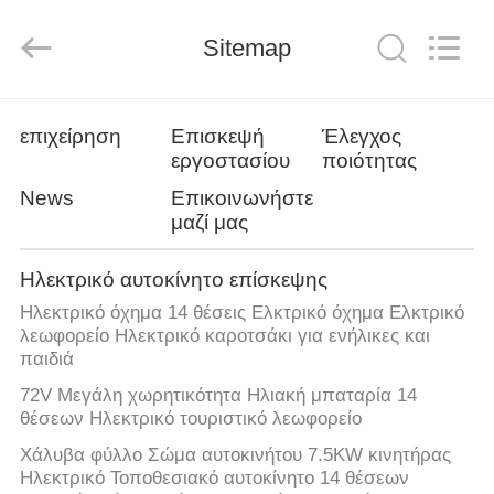
Vehicle
Co,Ltd.
All
Sitemap
Rights
Reserved.
Developed
by
ECER
ΣΠΊΤΙ
επιχείρηση
Επισκεψή
Έλεγχος
εργοστασίου
ποιότητας
ΠΡΟΪΌΝΤΑ
News
Επικοινωνήστε
μαζί μας
ΒΊΝΤΕΟ
Ηλεκτρικό αυτοκίνητο επίσκεψης
Ηλεκτρικό όχημα 14 θέσεις Ελκτρικό όχημα Ελκτρικό
ΣΧΕΤΙΚΆ
λεωφορείο Ηλεκτρικό καροτσάκι για ενήλικες και
ΜΕ
παιδιά
ΕΜΆΣ
72V Μεγάλη χωρητικότητα Ηλιακή μπαταρία 14
θέσεων Ηλεκτρικό τουριστικό λεωφορείο
Χάλυβα φύλλο Σώμα αυτοκινήτου 7.5KW κινητήρας
ΕΠΙΣΚΕΨΉ
Ηλεκτρικό Τοποθεσιακό αυτοκίνητο 14 θέσεων