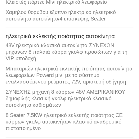
ΕΡΓΟΣΤΑΣΊΟΥ
Κλειστές πόρτες Μίνι ηλεκτρικό λεωφορείο
Χαμηλού θορύβου έξυπνο ηλεκτρικό ηλεκτρικό
αυτοκίνητο αυτοκίνητο/4 επίσκεψης Seater
ΈΛΕΓΧΟΣ
ΠΟΙΌΤΗΤΑΣ
ηλεκτρικά εκλεκτής ποιότητας αυτοκίνητα
48V ηλεκτρικά κλασικά αυτοκίνητα ΣΥΝΕΧΩΝ
ΕΠΙΚΟΙΝΩΝΉΣΤΕ
μηχανών 8 παλαιά κάρρα γκολφ προσώπων για τη
VIP υποδοχή
ΜΑΖΊ
Μπαταριών ηλεκτρικά εκλεκτής ποιότητας αυτοκίνητα
ΜΑΣ
λεωφορείων Powerd μίνι με το σύστημα
εναλλασσόμενου ρεύματος 72V, αριστερή οδήγηση
ΕΙΔΉΣΕΙΣ
ΣΥΝΕΧΉΣ μηχανή 8 κάρρων 48V ΑΜΕΡΙΚΑΝΙΚΟΥ
δημοφιλής κλασική γκολφ ηλεκτρικό κλασικό
αυτοκίνητο καθισμάτων
ΖΗΤΉΣΤΕ
8 Seater 7.5KW ηλεκτρικό εκλεκτής ποιότητας CE
ΜΙΑ
κάρρων γκολφ αυτοκινήτων κλασικό αναδρομικό
πιστοποιημένο
ΠΡΟΣΦΟΡΆ