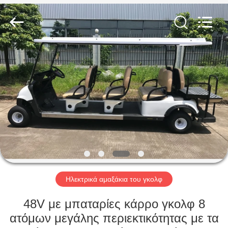
Electric
Vehicle
Co,Ltd.
All
Rights
Reserved.
Developed
by
ΣΠΊΤΙ
ECER
ΠΡΟΪΌΝΤΑ
ΒΊΝΤΕΟ
ΣΧΕΤΙΚΆ
ΜΕ
ΕΜΆΣ
Ηλεκτρικά αμαξάκια του γκολφ
48V με μπαταρίες κάρρο γκολφ 8
ΕΠΙΣΚΕΨΉ
ατόμων μεγάλης περιεκτικότητας με τα