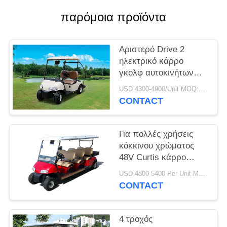
παρόμοια προϊόντα
SITEMAP
ΠΟΛΙΤΙΚΉ
Αριστερό Drive 2
ηλεκτρικό κάρρο
ΑΠΟΡΡΉΤΟΥ
γκολφ αυτοκινήτων
καθισμάτων με τις
USD 4300-4900/Unit MOQ:2 μονάδες
βαθιά ανακύκλωσης
CONTACT
μπαταρίες
Για πολλές χρήσεις
κόκκινου χρώματος
48V Curtis κάρρο
γκολφ κλαμπ
USD 4800-5400 Per Unit MOQ:2 μονάδες
ελεγκτών ηλεκτρικό με
CONTACT
6 καθίσματα
4 τροχός