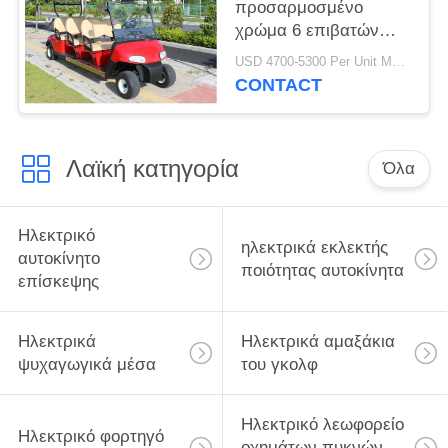
προσαρμοσμένο
χρώμα 6 επιβατών
γκολφ ηλεκτρικών
USD 4700-5300 Per Unit MOQ:2 μονάδες
καροτσιών Powered by
CONTACT
μολύβδου οξέος
μπαταρίες
Λαϊκή κατηγορία
Όλα
Ηλεκτρικό
ηλεκτρικά εκλεκτής
αυτοκίνητο
ποιότητας αυτοκίνητα
επίσκεψης
Ηλεκτρικά
Ηλεκτρικά αμαξάκια
ψυχαγωγικά μέσα
του γκολφ
Ηλεκτρικό λεωφορείο
Ηλεκτρικό φορτηγό
οχημάτων πυκνών