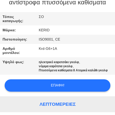
ΕΡΓΟΣΤΑΣΊΟΥ
αντίστροφα πτυσσόμενα καθίσματα
ΈΛΕΓΧΟΣ
Τόπος
ΣΟ
καταγωγής:
ΠΟΙΌΤΗΤΑΣ
Μάρκα:
KERID
Πιστοποίηση:
ISO9001, CE
ΕΠΙΚΟΙΝΩΝΉΣΤΕ
Αριθμό
Krd-G6+1A
ΜΑΖΊ
μοντέλου:
ΜΑΣ
Υψηλό φως:
,
ηλεκτρικό καροτσάκι γκολφ
,
νόμιμα καρότσια γκολφ
Πτυσσόμενα καθίσματα 8 Ατομικά καλάθι γκολφ
ΕΙΔΉΣΕΙΣ
ΕΠΑΦΉ!
ΖΗΤΉΣΤΕ
ΜΙΑ
ΛΕΠΤΟΜΈΡΕΙΕΣ
ΠΡΟΣΦΟΡΆ