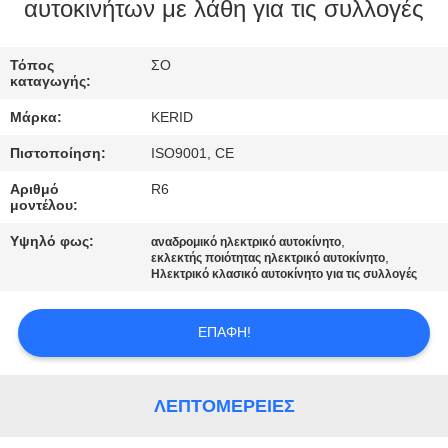
ΕΡΓΟΣΤΑΣΊΟΥ
αυτοκινήτων με λάθη για τις συλλογές
ΈΛΕΓΧΟΣ
Τόπος
ΣΟ
καταγωγής:
ΠΟΙΌΤΗΤΑΣ
Μάρκα:
KERID
Πιστοποίηση:
ISO9001, CE
ΕΠΙΚΟΙΝΩΝΉΣΤΕ
Αριθμό
R6
ΜΑΖΊ
μοντέλου:
ΜΑΣ
Υψηλό φως:
,
αναδρομικό ηλεκτρικό αυτοκίνητο
,
εκλεκτής ποιότητας ηλεκτρικό αυτοκίνητο
Ηλεκτρικό κλασικό αυτοκίνητο για τις συλλογές
ΕΙΔΉΣΕΙΣ
ΕΠΑΦΉ!
ΖΗΤΉΣΤΕ
ΜΙΑ
ΛΕΠΤΟΜΈΡΕΙΕΣ
ΠΡΟΣΦΟΡΆ