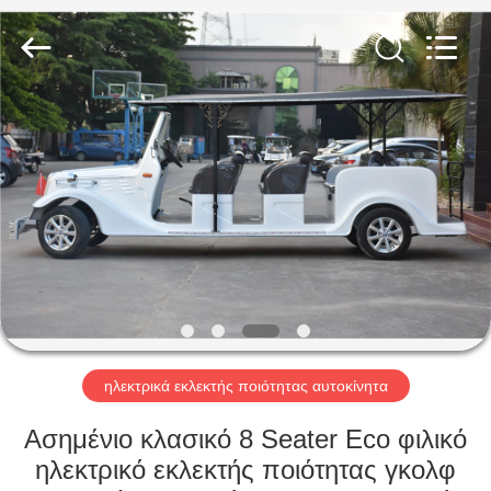
Vehicle
Co,Ltd.
All
Rights
Reserved.
Developed
by
ECER
ΣΠΊΤΙ
ΠΡΟΪΌΝΤΑ
ΒΊΝΤΕΟ
ΣΧΕΤΙΚΆ
ΜΕ
ΕΜΆΣ
ηλεκτρικά εκλεκτής ποιότητας αυτοκίνητα
Ασημένιο κλασικό 8 Seater Eco φιλικό
ΕΠΙΣΚΕΨΉ
ηλεκτρικό εκλεκτής ποιότητας γκολφ