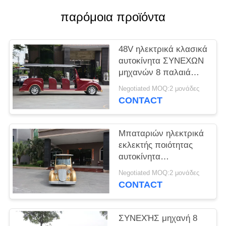
παρόμοια προϊόντα
SITEMAP
ΠΟΛΙΤΙΚΉ
48V ηλεκτρικά κλασικά
αυτοκίνητα ΣΥΝΕΧΩΝ
ΑΠΟΡΡΉΤΟΥ
μηχανών 8 παλαιά
κάρρα γκολφ
Negotiated MOQ:2 μονάδες
προσώπων για τη VIP
CONTACT
υποδοχή
Μπαταριών ηλεκτρικά
εκλεκτής ποιότητας
αυτοκίνητα
λεωφορείων Powerd
Negotiated MOQ:2 μονάδες
μίνι με το σύστημα
CONTACT
εναλλασσόμενου
ρεύματος 72V,
αριστερή οδήγηση
ΣΥΝΕΧΉΣ μηχανή 8