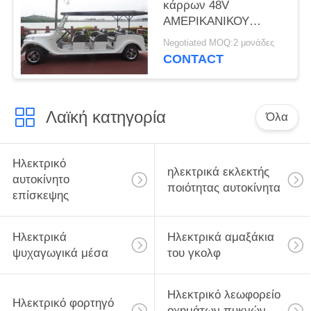
κάρρων 48V
ΑΜΕΡΙΚΑΝΙΚΟΥ
δημοφιλής κλασική
Negotiated MOQ:2 μονάδες
γκολφ ηλεκτρικό
CONTACT
κλασικό αυτοκίνητο
καθισμάτων
Λαϊκή κατηγορία
Όλα
Ηλεκτρικό
ηλεκτρικά εκλεκτής
αυτοκίνητο
ποιότητας αυτοκίνητα
επίσκεψης
Ηλεκτρικά
Ηλεκτρικά αμαξάκια
ψυχαγωγικά μέσα
του γκολφ
Ηλεκτρικό λεωφορείο
Ηλεκτρικό φορτηγό
οχημάτων πυκνών