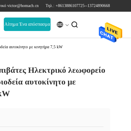
ικό victor@homach.cn
Τηλ.: +8613886107725--13724890668


Αίτημα Ένα απόσπασμα
οδεία αυτοκίνητο με κινητήρα 7,5 kW
επιβάτες Ηλεκτρικό λεωφορείο
ιοδεία αυτοκίνητο με
 kW