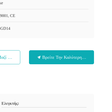
ke
9001, CE
-GD14
Μαζί Μας
Βρείτε Την Καλύτερη Τιμή
Ελεγκτής: