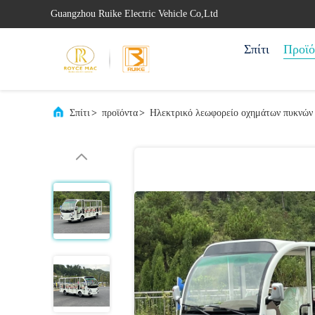
Guangzhou Ruike Electric Vehicle Co,Ltd
Σπίτι
Προϊό
Σπίτι
>
προϊόντα
>
Ηλεκτρικό λεωφορείο οχημάτων πυκνών