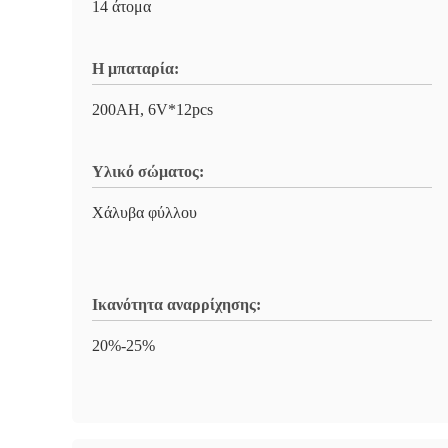
14 άτομα
Η μπαταρία:
200AH, 6V*12pcs
Υλικό σώματος:
Χάλυβα φύλλου
Ικανότητα αναρρίχησης:
20%-25%